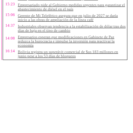
15:23
Empresariado pide al Gobierno medidas urgentes para garantizar el
abastecimiento de diésel en el país
15:06
Gerente de Mi Teleférico asegura que en julio de 2027 se daría
inicio a las obras de ampliación de la línea café
14:37
Industriales observan tendencia a la estabilización de dólar tras dos
días de baja en el tipo de cambio
Empresarios esperan que modificaciones en Gabinete de Paz
14:08
reduzca la burocracia e impulse la inversión para reactivar la
economía
16:14
Bolivia registra un superávit comercial de $us 183 millones en
junio pese a los 53 días de bloqueos