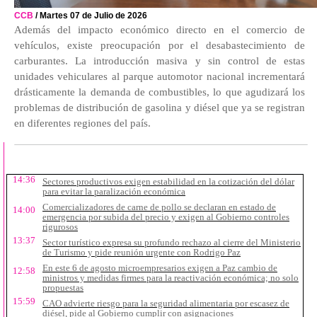
CCB
/ Martes 07 de Julio de 2026
Además del impacto económico directo en el comercio de
vehículos, existe preocupación por el desabastecimiento de
carburantes. La introducción masiva y sin control de estas
unidades vehiculares al parque automotor nacional incrementará
drásticamente la demanda de combustibles, lo que agudizará los
problemas de distribución de gasolina y diésel que ya se registran
en diferentes regiones del país.
+ RECIENTES
+ LEIDOS
14:36
Sectores productivos exigen estabilidad en la cotización del dólar
para evitar la paralización económica
Comercializadores de carne de pollo se declaran en estado de
14:00
emergencia por subida del precio y exigen al Gobierno controles
rigurosos
13:37
Sector turístico expresa su profundo rechazo al cierre del Ministerio
de Turismo y pide reunión urgente con Rodrigo Paz
En este 6 de agosto microempresarios exigen a Paz cambio de
12:58
ministros y medidas firmes para la reactivación económica; no solo
propuestas
15:59
CAO advierte riesgo para la seguridad alimentaria por escasez de
diésel, pide al Gobierno cumplir con asignaciones