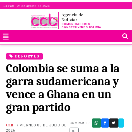
La Paz · 07 de agosto de 2026
Agencia de
Noticias
COMUNICADORES
CONSTRUYENDO BOLIVIA
DEPORTES
Colombia se suma a la
garra sudamericana y
vence a Ghana en un
gran partido
COMPARTIR:
CCB
/ VIERNES 03 DE JULIO DE
2026