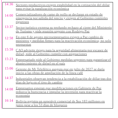
14:36
Sectores productivos exigen estabilidad en la cotización del dólar
para evitar la paralización económica
Comercializadores de carne de pollo se declaran en estado de
14:00
emergencia por subida del precio y exigen al Gobierno controles
rigurosos
13:37
Sector turístico expresa su profundo rechazo al cierre del Ministerio
de Turismo y pide reunión urgente con Rodrigo Paz
En este 6 de agosto microempresarios exigen a Paz cambio de
12:58
ministros y medidas firmes para la reactivación económica; no solo
propuestas
15:59
CAO advierte riesgo para la seguridad alimentaria por escasez de
diésel, pide al Gobierno cumplir con asignaciones
15:23
Empresariado pide al Gobierno medidas urgentes para garantizar el
abastecimiento de diésel en el país
15:06
Gerente de Mi Teleférico asegura que en julio de 2027 se daría
inicio a las obras de ampliación de la línea café
14:37
Industriales observan tendencia a la estabilización de dólar tras dos
días de baja en el tipo de cambio
Empresarios esperan que modificaciones en Gabinete de Paz
14:08
reduzca la burocracia e impulse la inversión para reactivar la
economía
16:14
Bolivia registra un superávit comercial de $us 183 millones en
junio pese a los 53 días de bloqueos