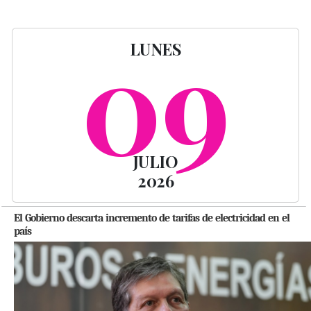
09
LUNES
JULIO
2026
El Gobierno descarta incremento de tarifas de electricidad en el
país