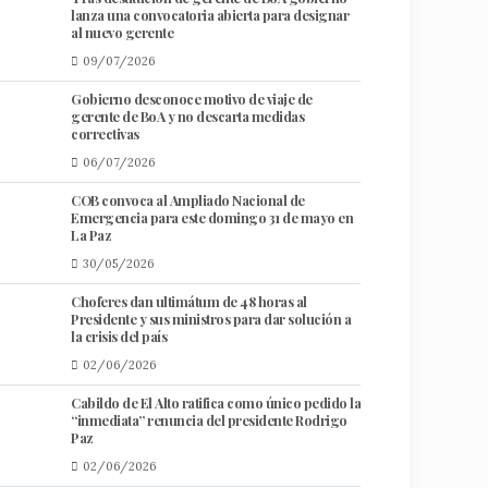
lanza una convocatoria abierta para designar
al nuevo gerente
09/07/2026
Gobierno desconoce motivo de viaje de
gerente de BoA y no descarta medidas
correctivas
06/07/2026
COB convoca al Ampliado Nacional de
Emergencia para este domingo 31 de mayo en
La Paz
30/05/2026
Choferes dan ultimátum de 48 horas al
Presidente y sus ministros para dar solución a
la crisis del país
02/06/2026
Cabildo de El Alto ratifica como único pedido la
“inmediata” renuncia del presidente Rodrigo
Paz
02/06/2026