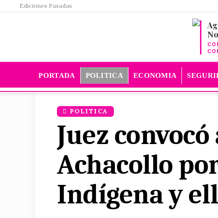
Ediciones Pasadas
Ag
No
CO
CO
PORTADA
POLITICA
ECONOMIA
SEGURI
POLITICA
Juez convocó
Achacollo po
Indígena y ell