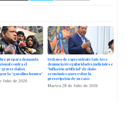
ibre prepara demanda
Defensa de expresidente Luis Arce
cional contra el
denuncia irregularidades judiciales e
r graves daños
"inflación artificial" de daño
por la “gasolina basura”
económico para evitar la
prescripción de su caso
e Julio de 2026
Martes 28 de Julio de 2026