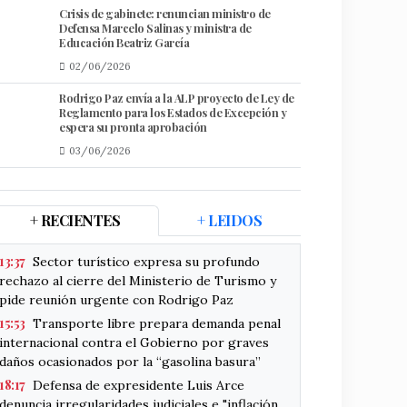
Crisis de gabinete: renuncian ministro de
Defensa Marcelo Salinas y ministra de
Educación Beatriz García
02/06/2026
Rodrigo Paz envía a la ALP proyecto de Ley de
Reglamento para los Estados de Excepción y
espera su pronta aprobación
03/06/2026
+ RECIENTES
+ LEIDOS
13:37
Sector turístico expresa su profundo
rechazo al cierre del Ministerio de Turismo y
pide reunión urgente con Rodrigo Paz
15:53
Transporte libre prepara demanda penal
internacional contra el Gobierno por graves
daños ocasionados por la “gasolina basura”
18:17
Defensa de expresidente Luis Arce
denuncia irregularidades judiciales e "inflación