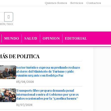
Quienes Somos
Servicios
Contactos
MIN/MAX
MUNDO
SALUD
OPINION
EDITORIAL
MÁS DE POLITICA
Sector turístico expresa su profundo rechazo
al cierre del Ministerio de Turismo y pide
reunión urgente con Rodrigo Paz
05/08/2026
Transporte libre prepara demanda penal
internacional contra el Gobierno por graves
daños ocasionados por la “gasolina basura”
31/07/2026