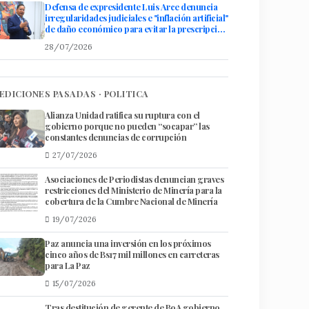
Defensa de expresidente Luis Arce denuncia
irregularidades judiciales e "inflación artificial"
de daño económico para evitar la prescripción
de su caso
28/07/2026
EDICIONES PASADAS · POLITICA
Alianza Unidad ratifica su ruptura con el
gobierno porque no pueden “socapar” las
constantes denuncias de corrupción
27/07/2026
Asociaciones de ​Periodistas denuncian graves
restricciones del Ministerio de Minería para la
cobertura de la Cumbre Nacional de Minería
19/07/2026
Paz anuncia una inversión en los próximos
cinco años de Bs17 mil millones en carreteras
para La Paz
15/07/2026
Tras destitución de gerente de BoA gobierno