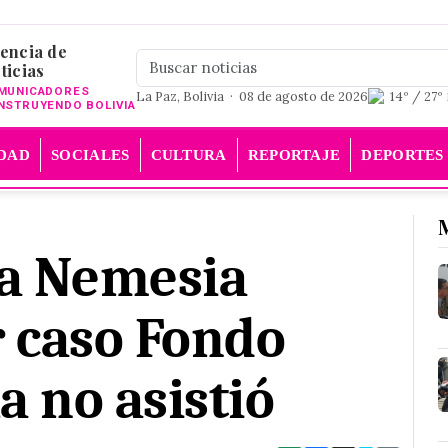
encia de
ticias
MUNICADORES
La Paz, Bolivia · 08 de agosto de 2026
14º / 27º
NSTRUYENDO BOLIVIA
DAD
SOCIALES
CULTURA
REPORTAJE
DEPORTES
 a Nemesia
r caso Fondo
a no asistió